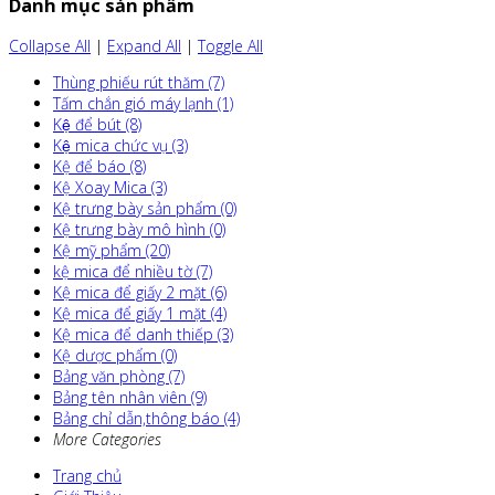
Danh mục sản phẩm
Collapse All
|
Expand All
|
Toggle All
Thùng phiếu rút thăm (7)
Tấm chắn gió máy lạnh (1)
Kệ để bút (8)
Kệ mica chức vụ (3)
Kệ để báo (8)
Kệ Xoay Mica (3)
Kệ trưng bày sản phẩm (0)
Kệ trưng bày mô hình (0)
Kệ mỹ phẩm (20)
kệ mica để nhiều tờ (7)
Kệ mica để giấy 2 mặt (6)
Kệ mica để giấy 1 mặt (4)
Kệ mica để danh thiếp (3)
Kệ dược phẩm (0)
Bảng văn phòng (7)
Bảng tên nhân viên (9)
Bảng chỉ dẫn,thông báo (4)
More Categories
Trang chủ