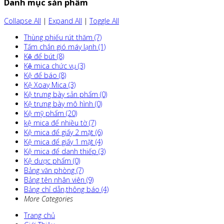
Danh mục sản phẩm
Collapse All
|
Expand All
|
Toggle All
Thùng phiếu rút thăm (7)
Tấm chắn gió máy lạnh (1)
Kệ để bút (8)
Kệ mica chức vụ (3)
Kệ để báo (8)
Kệ Xoay Mica (3)
Kệ trưng bày sản phẩm (0)
Kệ trưng bày mô hình (0)
Kệ mỹ phẩm (20)
kệ mica để nhiều tờ (7)
Kệ mica để giấy 2 mặt (6)
Kệ mica để giấy 1 mặt (4)
Kệ mica để danh thiếp (3)
Kệ dược phẩm (0)
Bảng văn phòng (7)
Bảng tên nhân viên (9)
Bảng chỉ dẫn,thông báo (4)
More Categories
Trang chủ