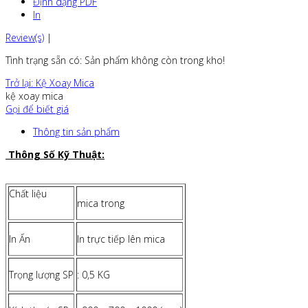
Định dạng PDF
In
Review(s)
|
Tình trạng sẵn có
: Sản phẩm không còn trong kho!
Trở lại: Kệ Xoay Mica
kệ xoay mica
Gọi để biết giá
Thông tin sản phẩm
Thông Số Kỹ Thuật:
Chất liệu
mica trong
In Ấn
In trực tiếp lên mica
Trọng lượng SP
: 0,5 KG