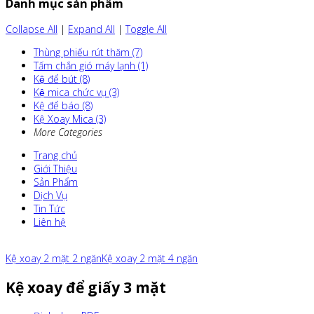
Danh mục sản phẩm
Collapse All
|
Expand All
|
Toggle All
Thùng phiếu rút thăm (7)
Tấm chắn gió máy lạnh (1)
Kệ để bút (8)
Kệ mica chức vụ (3)
Kệ để báo (8)
Kệ Xoay Mica (3)
More Categories
Trang chủ
Giới Thiệu
Sản Phẩm
Dịch Vụ
Tin Tức
Liên hệ
Kệ xoay 2 mặt 2 ngăn
Kệ xoay 2 mặt 4 ngăn
Kệ xoay để giấy 3 mặt